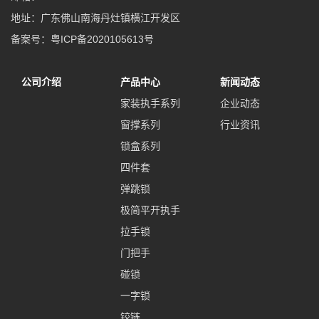
地址：广东佛山南海丹灶镇横江开发区
备案号：
粤ICP备2020105613号
公司介绍
产品中心
新闻动态
家装执手系列
企业动态
窗撑系列
行业资讯
锁盒系列
四件套
弹跳锁
极简平开执手
拉手锁
门把手
碰锁
一字锁
铰链