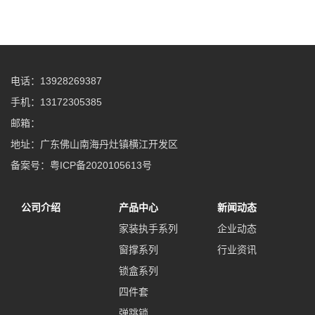
电话：13928269387
手机：13172305385
邮箱：
地址：广东佛山南海丹灶镇横江开发区
备案号：
粤ICP备2020105613号
公司介绍
产品中心
新闻动态
家装执手系列
企业动态
窗撑系列
行业资讯
锁盒系列
四件套
弹跳锁