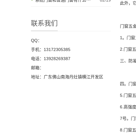
系统门窗和普通门窗有什么···
02/19
此外，
联系我们
门窗五
1。门
QQ：
2.门
手机：13172305385
电话：13928269387
三、防
邮箱：
地址：广东佛山南海丹灶镇横江开发区
四。门
5.门
6.高强
7号。
8.门窗