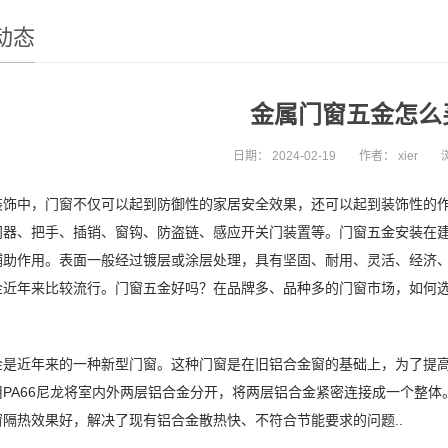
动态
金属门窗五金怎么
日期：
2024-02-19
作者：
xier
装饰中，门窗不仅可以起到防御性的家居安全效果，还可以起到装饰性的
门器、把手、插销、窗钩、防盗链、感应开关门装置等。门窗五金安装在
辅助作用。表面一般经过镀层或涂层处理，具有坚固、耐用、灵活、经济
金近年来比较流行。门窗五金好吗？在品牌多、品种多的门窗市场，如何
金是近年来的一种新型门窗。这种门窗是在旧铝合金窗的基础上，为了提
用PA66尼龙将室内外两层铝合金分开，将两层铝合金紧密连接成一个整
窗隔热效果好，解决了现有铝合金散热快、不符合节能要求的问题..