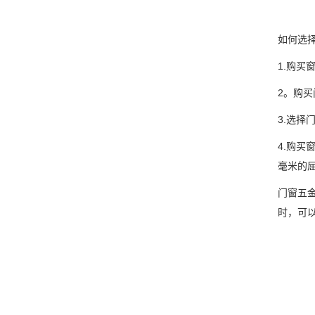
如何选
1.购买
2。购买
3.选择
4.购买
毫米的屈
门窗五
时，可