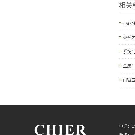
相关
小心
被誉为
系统
金属
门窗
电话：13