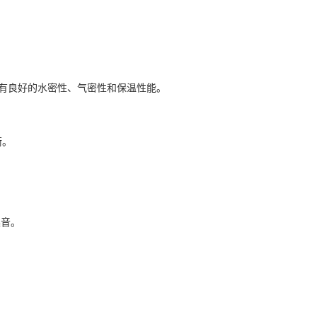
有良好的水密性、气密性和保温性能。
衡。
噪音。